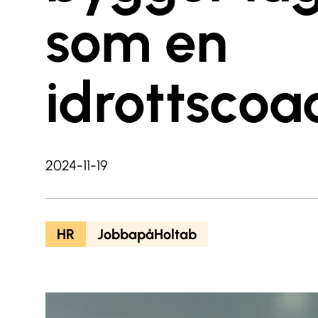
som en
idrottscoa
2024-11-19
HR
JobbapåHoltab