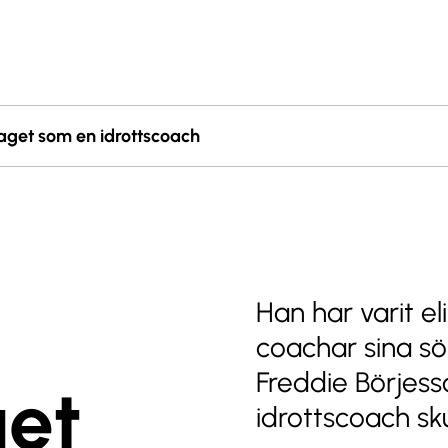
aget som en idrottscoach
Han har varit e
coachar sina sön
Freddie Börjess
get
idrottscoach sku