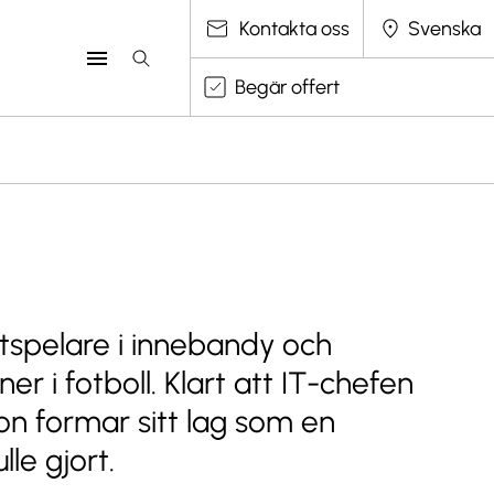
Välj språk
Kontakta oss
Begär offert
litspelare i innebandy och
er i fotboll. Klart att IT-chefen
on formar sitt lag som en
lle gjort.