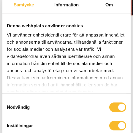
Samtycke
Information
Om
Denna webbplats använder cookies
Vi använder enhetsidentifierare för att anpassa innehållet
Kompletterande tjänster
och annonserna till användarna, tillhandahålla funktioner
för sociala medier och analysera vår trafik. Vi
vidarebefordrar även sådana identifierare och annan
information från din enhet till de sociala medier och
annons- och analysföretag som vi samarbetar med.
Dessa kan i sin tur kombinera informationen med annan
information som du har tillhandahållit eller som de har
samlat in när du har använt deras tjänster.
Samtyckesval
Nödvändig
Inställningar