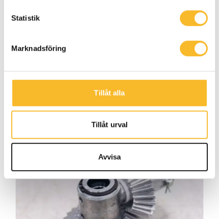
Holtabs trygghetsavtal
Statistik
håller anläggningen i gång
Med vårt trygghetsavtal ser du till
Marknadsföring
att säkra driften av din
elkraftsanläggning och slipper
kostsamma avbrott.
Tillåt alla
Tillåt urval
Avvisa