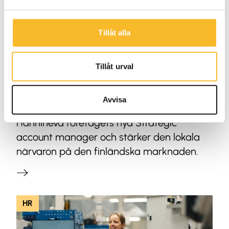
2026-03-30
Tillåt alla
Holtab stärker upp med Johanna
Tillåt urval
Hanhineva i Finland
Holtab har varit verksamt i Finland under
Avvisa
lång tid. Sedan januari är Johanna
Hanhineva företagets nya Strategic
account manager och stärker den lokala
närvaron på den finländska marknaden.
HR