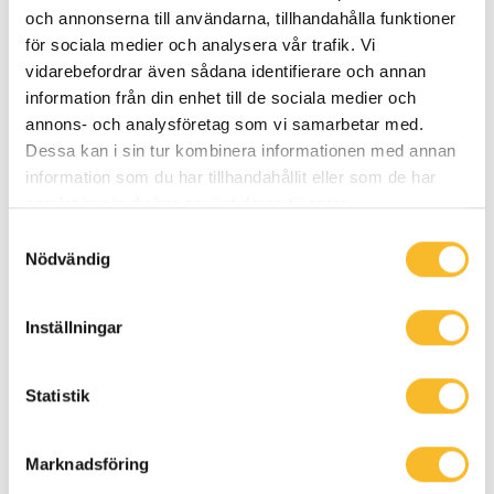
Cathrine: “Har tydlig unikitet – nu
och annonserna till användarna, tillhandahålla funktioner
tar vi nästa steg”
för sociala medier och analysera vår trafik. Vi
vidarebefordrar även sådana identifierare och annan
Med inkludering och standardisering som
information från din enhet till de sociala medier och
ledstjärna vill divisionschefen Cathrine
annons- och analysföretag som vi samarbetar med.
Holmberg ta nästa steg i utvecklingen av
Dessa kan i sin tur kombinera informationen med annan
information som du har tillhandahållit eller som de har
Holtabs utomhusbetjänade nätstationer.
samlat in när du har använt deras tjänster.
Samtyckesval
Nödvändig
HR
Inställningar
Statistik
Marknadsföring