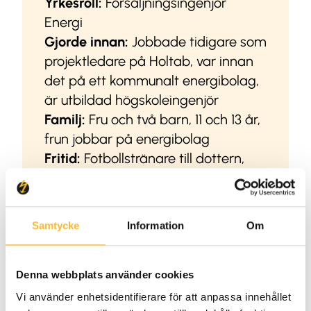
Yrkesroll:
Försäljningsingenjör
Energi
Gjorde innan:
Jobbade tidigare som
projektledare på Holtab, var innan
det på ett kommunalt energibolag,
är utbildad högskoleingenjör
Familj:
Fru och två barn, 11 och 13 år,
frun jobbar på energibolag
Fritid:
Fotbollstränare till dottern,
renoverar och fiskar (för lite)
Denna artikel ingår i artikelserien
#JobbapåHoltab –
läs gärna fler
Samtycke
Information
Om
artiklar här
Denna webbplats använder cookies
Vi använder enhetsidentifierare för att anpassa innehållet