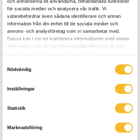
Läs mer
och annonserna till användarna, tillhandahålla funktioner
för sociala medier och analysera vår trafik. Vi
vidarebefordrar även sådana identifierare och annan
information från din enhet till de sociala medier och
Hållbarhet
annons- och analysföretag som vi samarbetar med.
Dessa kan i sin tur kombinera informationen med annan
information som du har tillhandahållit eller som de har
samlat in när du har använt deras tjänster.
Samtyckesval
Nödvändig
Inställningar
2026-05-04
Statistik
Högre mål för Holtabs
hållbarhetsarbete
Marknadsföring
Vad innebär det egentligen att leda vägen