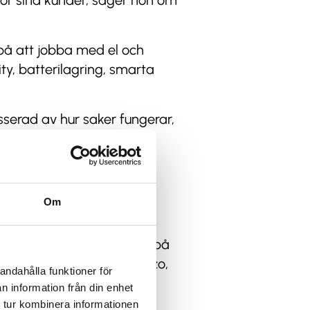
 för sina kunder, säger hon om
 på att jobba med el och
y, batterilagring, smarta
sserad av hur saker fungerar,
Om
tad och innebar att Yaiza på
ärsutvecklare Mohamed Ezzo,
andahålla funktioner för
yd.
n information från din enhet
 tur kombinera informationen