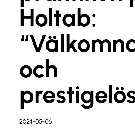
Holtab:
“Välkomn
och
prestigelös
2024-05-06