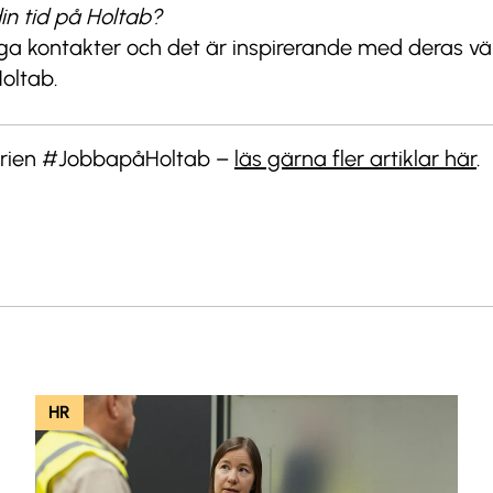
in tid på Holtab?
nga kontakter och det är inspirerande med deras v
Holtab.
lserien #JobbapåHoltab –
läs gärna fler artiklar här
.
HR