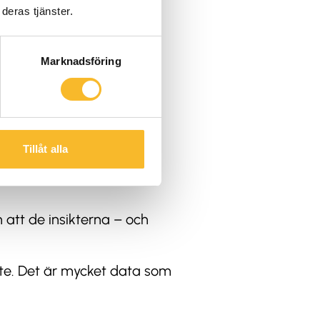
rdegrund och hur
deras tjänster.
betare som har ledande
älld.
Marknadsföring
 alla sätt, säger Yaiza.
Tillåt alla
att de insikterna – och
ete. Det är mycket data som