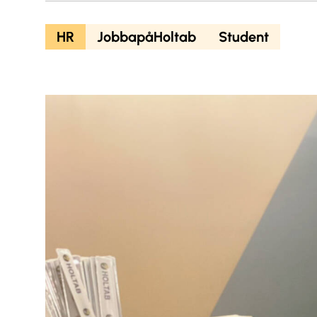
HR
JobbapåHoltab
Student