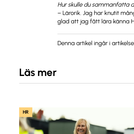
Hur skulle du sammanfatta d
– Lärorik. Jag har knutit må
glad att jag fått lära känna 
Denna artikel ingår i artike
Läs mer
HR