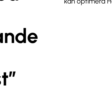
kan optimera H
ande
t”