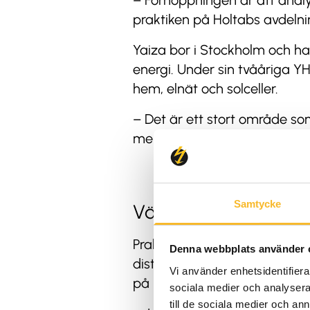
– Förhoppningen är att analys
praktiken på Holtabs avdelnin
Yaiza bor i Stockholm och ha
energi. Under sin tvååriga Y
hem, elnät och solceller.
– Det är ett stort område som
men yrkesmässigt är det nytt
Samtycke
Värderingar är viktig
Praktiken, som på yrkeshögsko
Denna webbplats använder 
distans deltagit i Holtabs a
Vi använder enhetsidentifierar
på kontoret i Täby. Hon har 
sociala medier och analysera 
till de sociala medier och a