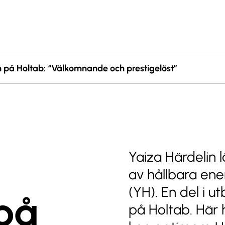
 på Holtab: “Välkomnande och prestigelöst”
Yaiza Härdelin 
av hållbara en
(YH). En del i u
på
på Holtab. Här 