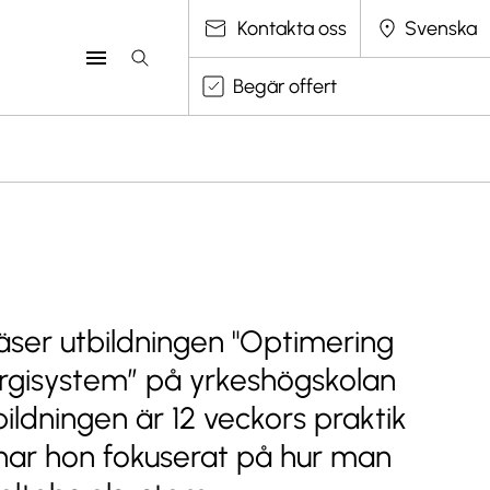
Välj språk
Kontakta oss
Begär offert
läser utbildningen "Optimering
ergisystem” på yrkeshögskolan
tbildningen är 12 veckors praktik
har hon fokuserat på hur man