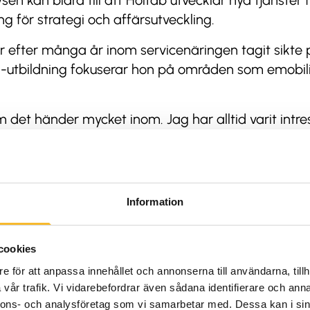
en kan bidra till att Holtab utvecklar nya tjänster
g för strategi och affärsutveckling.
r efter många år inom servicenäringen tagit sikte
H-utbildning fokuserar hon på områden som emobilit
 det händer mycket inom. Jag har alltid varit intre
 för mig, säger hon.
Information
t
lan kallas Lärande i arbete (LIA), är nyligen avslu
cookies
rbete. Löpande har hon träffat Holtabs seniora aff
e för att anpassa innehållet och annonserna till användarna, tillh
även besökt Holtabs huvudkontor och fabrik i Tingsr
vår trafik. Vi vidarebefordrar även sådana identifierare och anna
nnons- och analysföretag som vi samarbetar med. Dessa kan i sin