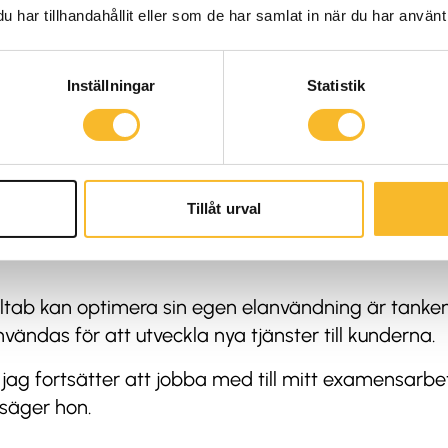
ck av Holtab och är särskilt imponerad av deras vä
har tillhandahållit eller som de har samlat in när du har använt 
l den. Jag var med på ett möte, med många medar
lften kvinnor och hälften män. Jargongen var jämst
Inställningar
Statistik
 Holtab som prestigelös.
ina frågor. Det känns som ett inbjudande företag på
Tillåt urval
tab kan optimera sin egen elanvändning är tanken 
ändas för att utveckla nya tjänster till kunderna.
 jag fortsätter att jobba med till mitt examensarb
 säger hon.