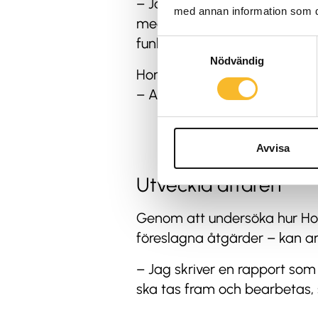
– Jag har fått ett gott intry
med annan information som du 
medarbetarna lever upp til
funktioner, och då var det hä
Samtyckesval
Nödvändig
Hon beskriver stämningen på
– Alla har tid med mig och m
Avvisa
Utveckla affären
Genom att undersöka hur Hol
föreslagna åtgärder – kan anv
– Jag skriver en rapport som
ska tas fram och bearbetas,