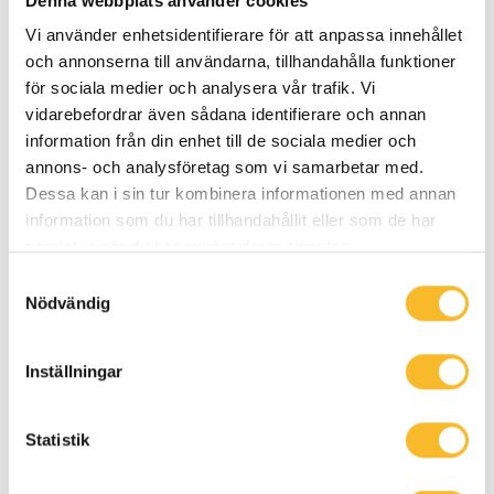
Denna webbplats använder cookies
Högre mål för Holtabs
Vi använder enhetsidentifierare för att anpassa innehållet
hållbarhetsarbete
och annonserna till användarna, tillhandahålla funktioner
för sociala medier och analysera vår trafik. Vi
Vad innebär det egentligen att leda vägen
vidarebefordrar även sådana identifierare och annan
information från din enhet till de sociala medier och
mot en hållbar framtid? För oss på Holtab
annons- och analysföretag som vi samarbetar med.
är svaret tydligt – hållbarhet måste
Dessa kan i sin tur kombinera informationen med annan
genomsyra allt vi gör, det säger Michael
information som du har tillhandahållit eller som de har
Fohlin, vd på Holtab.
samlat in när du har använt deras tjänster.
Samtyckesval
Nödvändig
Hållbarhet
Inställningar
Statistik