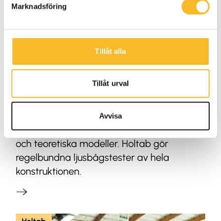
Marknadsföring
Tillåt alla
2026-04-27
Ljusbågstester visar om en
Tillåt urval
nätstation verkligen är säker
En nätstation ska fungera i flera decennier.
Avvisa
Därför räcker det inte med beräkningar
och teoretiska modeller. Holtab gör
regelbundna ljusbågstester av hela
konstruktionen.