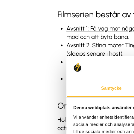
Filmserien består av f
Avsnitt 1: På väg mot någ
mod och att byta bana.
Avsnitt 2: Stina möter Ti
(släpps senare i höst).
Avsnitt 3: Stina möter el
(släpps senare i höst).
Avsnitt 4: Reflektion oc
Friends i Tingsryd – och 
Samtycke
Om Holtab & Friend
Denna webbplats använder 
Vi använder enhetsidentifierar
Holtab & Friends är Holtab
sociala medier och analysera 
och globalt. Genom Holtab & 
till de sociala medier och a