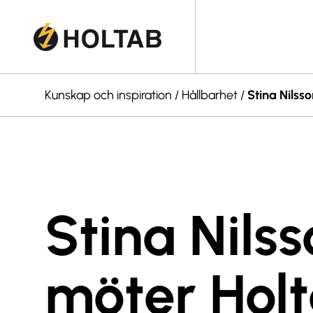
Kunskap och inspiration
/
Hållbarhet
/
Stina Nilss
Stina Nils
möter Hol