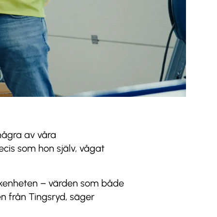
 några av våra
cis som hon själv, vågat
fikenheten – värden som både
en från Tingsryd, säger