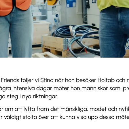
 Friends följer vi Stina när hon besöker Holtab och
gra intensiva dagar möter hon människor som, pre
a steg i nya riktningar.
r om att lyfta fram det mänskliga, modet och ny
 är väldigt stolta över att kunna visa upp dessa möt