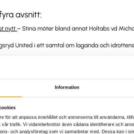
yra avsnitt:
ot nytt
– Stina möter bland annat Holtabs vd Michae
ngsryd United i ett samtal om laganda och idrotten
ever på Academy of Music and Business. Ett avsnit
h sammanhang – Stina summerar sina intryck från
testar den klassiska räkmackan på Börjes (släpps sen
Information
s
cookies
e för att anpassa innehållet och annonserna till användarna, tillh
s övergripande koncept för samhällsengagemang oc
vår trafik. Vi vidarebefordrar även sådana identifierare och anna
Friends vill vi lyfta fram kraften i möten mellan 
nnons- och analysföretag som vi samarbetar med. Dessa kan i sin