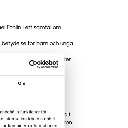
l Fohlin i ett samtal om
s betydelse för barn och unga
t om drömmar och drivkrafter
 dagarna med Holtab &
are i höst).
Om
andahålla funktioner för
h samarbeten – både lokalt
n information från din enhet
människor, och hur samarbeten
 tur kombinera informationen