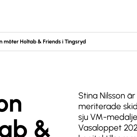
on möter Holtab & Friends i Tingsryd
son
Stina Nilsson ä
meriterade ski
sju VM-medaljer
tab &
Vasaloppet 2025