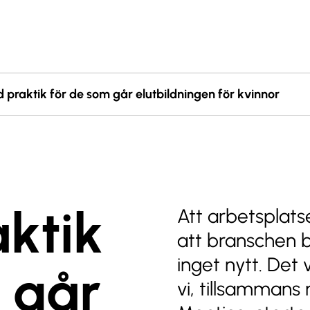
 praktik för de som går elutbildningen för kvinnor
ktik
Att arbetsplats
att branschen 
inget nytt. Det 
 går
vi, tillsamman