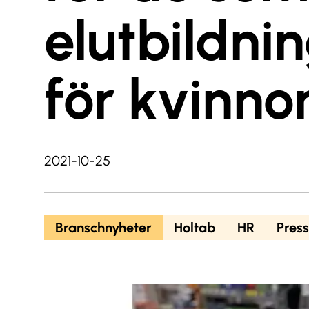
elutbildni
för kvinno
2021-10-25
Branschnyheter
Holtab
HR
Pres