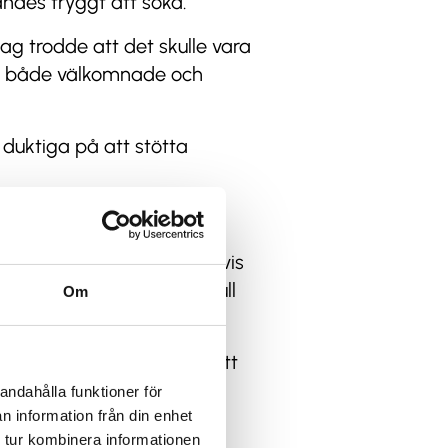
kändes tryggt att söka.
Jag trodde att det skulle vara
rit både välkomnade och
duktiga på att stötta
ar sin handledare som delvis
göra praktiken så värdefull
Om
t kul avbrott i vardagen att
digt bra.
andahålla funktioner för
n information från din enhet
. Vi har kunnat gå runt i
 tur kombinera informationen