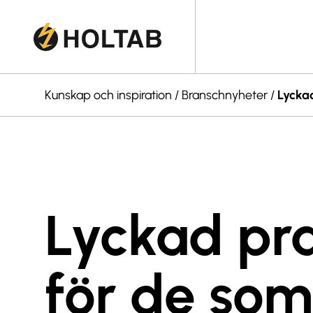
Kunskap och inspiration
/
Branschnyheter
/
Lyckad
Lyckad pra
för de som