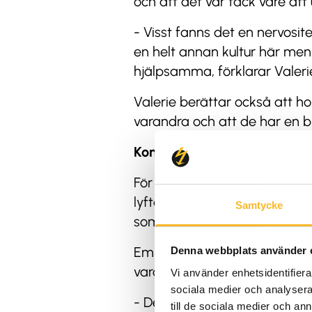
och att det var tack vare att 
- Visst fanns det en nervosit
en helt annan kultur här men
hjälpsamma, förklarar Valeri
Valerie berättar också att h
varandra och att de har en 
Kommunikationen har funger
För att skapa bästa möjliga f
lyftes ur den ordinarie produ
Samtycke
som möjligt.
Emil Lövgren, som var Valerie
Denna webbplats använder 
vara hennes handledare och 
Vi använder enhetsidentifierar
sociala medier och analysera 
- Det har verkligen funnits ti
till de sociala medier och a