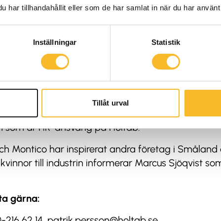
tta på de olika montagestadierna och hur produkte
har tillhandahållit eller som de har samlat in när du har använt 
il.
Inställningar
Statistik
 och samarbetet med Montico är något som vi vill 
 fler kvinnor till elbranschen.
ngen och tillsammans med Montico tittar vi nu på 
Tillåt urval
ramöver där vi kan presentera Holtab och Monticos 
dén som är HR-ansvarig på Holtab.
 Montico har inspirerat andra företag i Småland a
r kvinnor till industrin informerar Marcus Sjöqvist s
ta gärna:
0-216 62 14,
patrik.persson@holtab.se