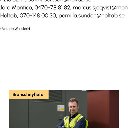
klare Montico, 0470-78 81 82,
marcus.sjoqvist@mont
 Holtab, 070-148 00 30,
pernilla.sunden@holtab.se
 Valerie Wallsköld.
Branschnyheter