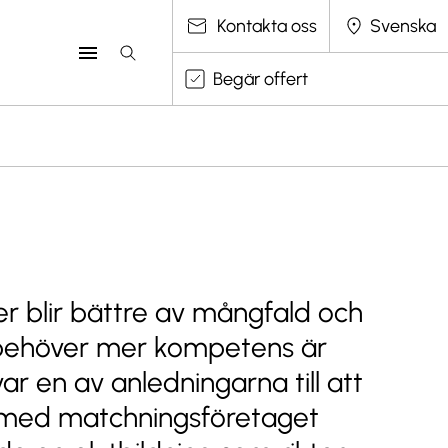
Välj språk
Kontakta oss
Begär offert
er blir bättre av mångfald och
behöver mer kompetens är
var en av anledningarna till att
s med matchningsföretaget