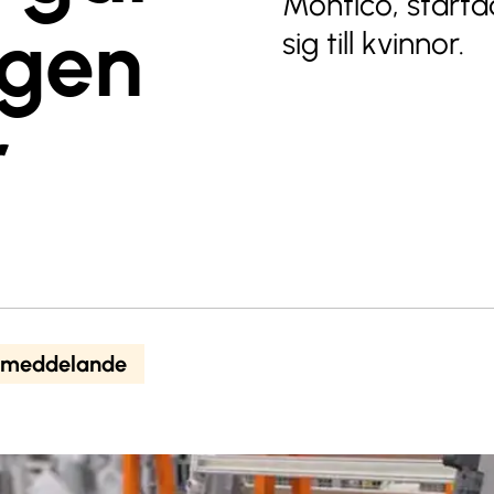
Montico, starta
ngen
sig till kvinnor.
r
smeddelande