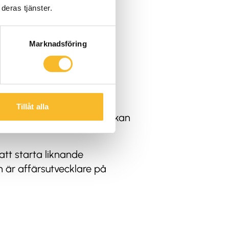
rna ser ut när de är
deras tjänster.
Marknadsföring
fortsätta utveckla och
möjligheten att ha
Tillåt alla
elutbildning samt vad den kan
tt starta liknande
om är affärsutvecklare på