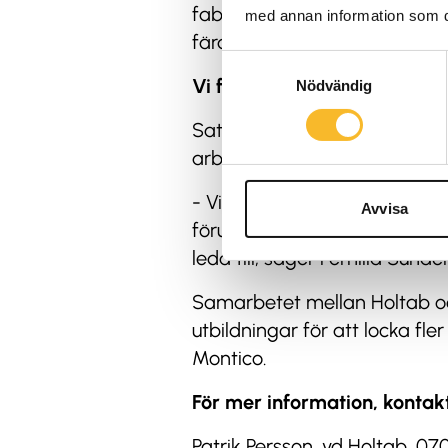
fabriken och prata om och ti
med annan information som du 
färdigmonterade, berättar Em
Samtyckesval
Vi fortsätter satsningen
Nödvändig
Satsningen på elutbildningen
arbeta med eftersom vi vill ha
- Vi kommer fortsätta satsni
Avvisa
förutsättningslösa träffar f
leda till, säger Pernilla Sun
Samarbetet mellan Holtab och
utbildningar för att locka fle
Montico.
För mer information, kontak
Patrik Persson, vd Holtab, 07