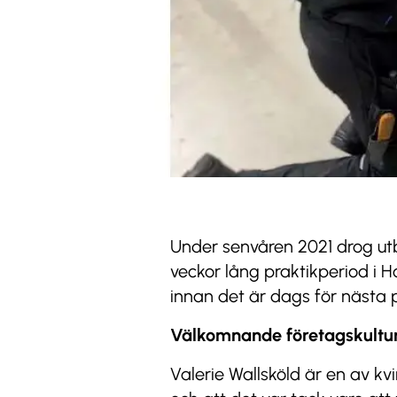
Under senvåren 2021 drog utbi
veckor lång praktikperiod i H
innan det är dags för nästa p
Välkomnande företagskultu
Valerie Wallsköld är en av kv