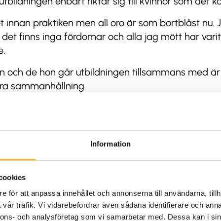
utbildningen enbart riktar sig till kvinnor som det 
et innan praktiken men all oro är som bortblåst nu. 
 det finns inga fördomar och alla jag mött har va
e.
on och de hon går utbildningen tillsammans med är 
bra sammanhållning.
at väldig bra
örutsättningar under praktiken blev de tilldelade v
ktionen för att kunna fokusera på att handleda och 
Information
s handledare, berättar att han tyckte att det var et
cookies
att kommunikationen dem emellan har fungerat väl
e för att anpassa innehållet och annonserna till användarna, tillh
vår trafik. Vi vidarebefordrar även sådana identifierare och anna
d till att visa upp de olika montagedelarna ordentligt
nnons- och analysföretag som vi samarbetar med. Dessa kan i sin