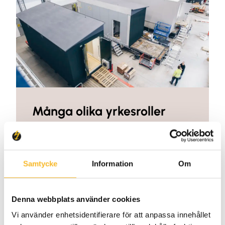
Många olika yrkesroller
På Holtab jobbar elmontörer,
projektledare, inköpare,
gruppchefer, försäljningsingenjörer,
Samtycke
Information
Om
logistikpersonal och många fler. Läs
mer om våra olika yrkesroller och
områden här.
Denna webbplats använder cookies
Vi använder enhetsidentifierare för att anpassa innehållet