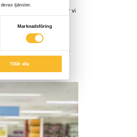
deras tjänster.
vilken säsong det är. Får vi
två av tre lampor, säger
Marknadsföring
n kommer att vara en stor
ar med ökad elektrifiering.
Tillåt alla