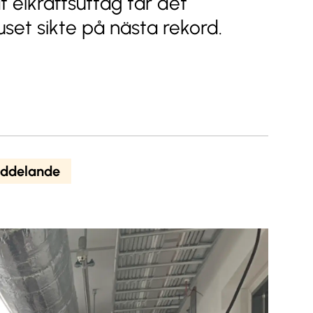
t elkraftsuttag tar det
set sikte på nästa rekord.
ddelande