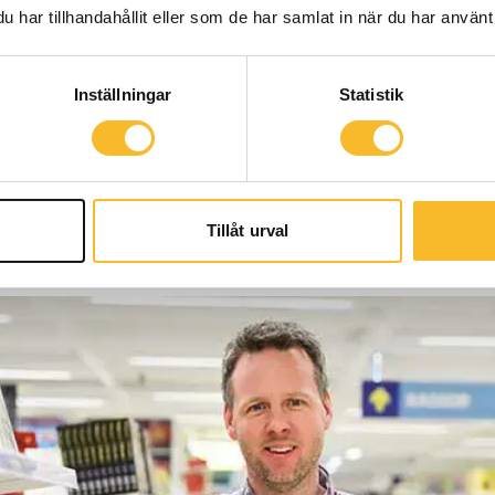
har tillhandahållit eller som de har samlat in när du har använt 
ihet och lättare kunna ändra belysning beroende på 
 att släckas ned något alls, tidigare så slocknade 
Inställningar
Statistik
lared.
naden är ventilationen. Den nya klimatanläggninge
ndning av el. På parkeringen sker stora förändring
kan ladda sin elbil kommer att fördubblas.
Tillåt urval