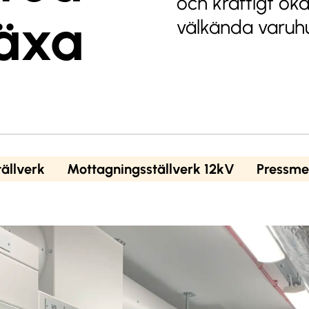
och kraftigt öka
växa
välkända varuhu
ällverk
Mottagningsställverk 12kV
Pressme