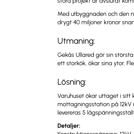
stora projekt är avslutat kom
Med utbyggnaden och den nya
drygt 40 miljoner kronor sna
Utmaning:
Gekås Ullared gör sin största
ett storkök, ökar sina ytor. Fl
Lösning:
Varuhuset ökar uttaget i sit
mottagningsstation på 12kV m
levereras 5 lågspänningsställ
Detaljer: