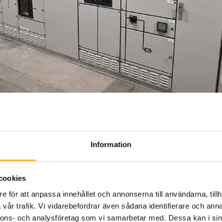
t kraftabonnemang med 50 procent. Holtab leverera
rollanläggning. Dessutom levereras fem lågspänning
Information
cookies
e för att anpassa innehållet och annonserna till användarna, tillh
er att se annorlunda ut än de äldre delarna. Bely
vår trafik. Vi vidarebefordrar även sådana identifierare och anna
LED-lampor.
nnons- och analysföretag som vi samarbetar med. Dessa kan i sin