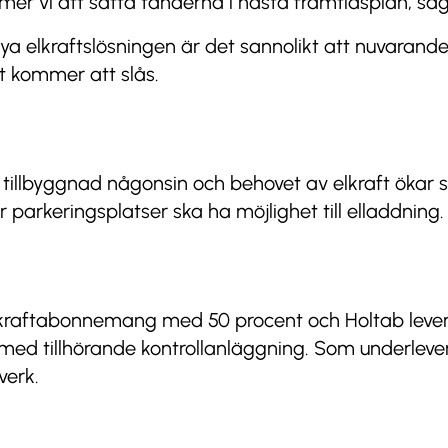
mer vi att sätta tänderna i nästa framtidsplan, sä
 elkraftslösningen är det sannolikt att nuvarande
rt kommer att slås.
 tillbyggnad någonsin och behovet av elkraft ökar s
er parkeringsplatser ska ha möjlighet till elladdning.
t kraftabonnemang med 50 procent och Holtab lever
ed tillhörande kontrollanläggning. Som underlever
verk.