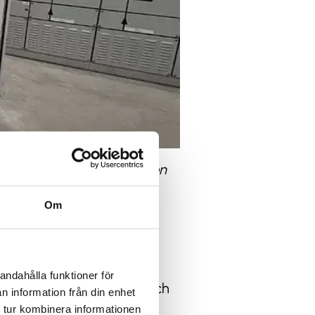
r en ny mottagningsstation
sställverk.
Om
andahålla funktioner för
sningen har förbättrats och
n information från din enhet
 tur kombinera informationen