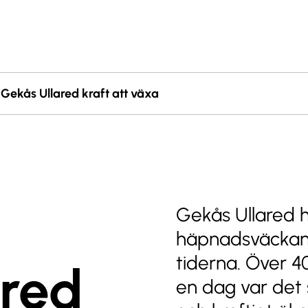
 Gekås Ullared kraft att växa
Gekås Ullared 
häpnadsväckand
tiderna. Över 40
ared
en dag var det 