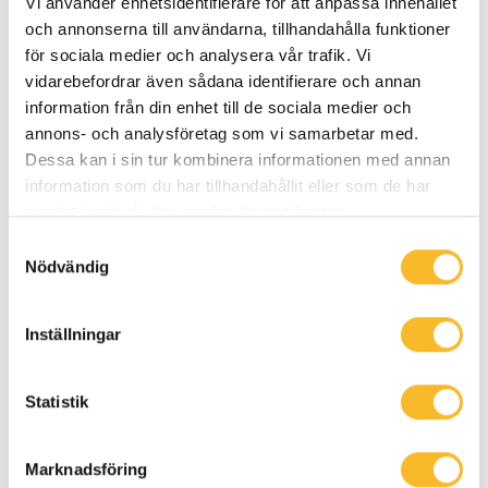
Vi använder enhetsidentifierare för att anpassa innehållet
1600kVA med låga förluster från GBE.
och annonserna till användarna, tillhandahålla funktioner
Holtab 400V industriställverk typ CMS
för sociala medier och analysera vår trafik. Vi
vidarebefordrar även sådana identifierare och annan
2500A Form 4A
information från din enhet till de sociala medier och
Effektbrytare från Schneider electric
annons- och analysföretag som vi samarbetar med.
med integrerad mätning för optimal
Dessa kan i sin tur kombinera informationen med annan
uppföljning om hur mycket energi varje
information som du har tillhandahållit eller som de har
del i industrin förbrukar.
samlat in när du har använt deras tjänster.
Snedavstämt automatiskt
Samtyckesval
Nödvändig
kondensatorbatteri 300kVAr.
Allmän kraft och belysning
Inställningar
Kontaktpersoner
Statistik
Marknadsföring