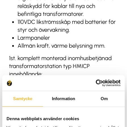
reläskydd för kablar till nya och
befintliga transformatorer.
110VDC likströmsskåp med batterier för
styr och övervakning.
Larmpaneler
Allmän kraft, värme belysning mm.
1st. komplett monterad inomhusbetjänad
transformatorstation typ HMICP
innehållande:
Byggnad med isolerad betongplatta
och separata rum för ställverk resp.
Samtycke
Information
Om
transformator.
Slitstark golvmatta i driftrum från
Tarkett
Denna webbplats använder cookies
Torrisolerad transformator 11/0,42kV,